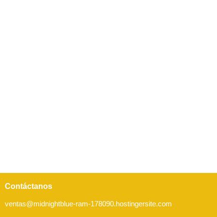
Derivados de Origen Vegetal
Tubérculos Deshidratados
Contáctanos
ventas@midnightblue-ram-178090.hostingersite.com